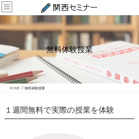
コ
ナ
ン
ビ
テ
ゲ
ン
ー
ツ
シ
に
ョ
移
ン
無料体験授業
動
に
移
動
HOME
無料体験授業
１週間無料で実際の授業を体験