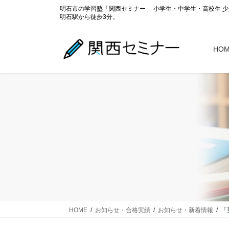
コ
ナ
明石市の学習塾「関西セミナー」 小学生・中学生・高校生 
ン
ビ
明石駅から徒歩3分。
テ
ゲ
ン
ー
HO
ツ
シ
に
ョ
移
ン
動
に
移
動
HOME
お知らせ・合格実績
お知らせ・新着情報
「