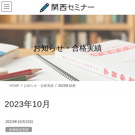
コ
ナ
ン
ビ
テ
ゲ
ン
ー
ツ
シ
に
ョ
移
ン
お知らせ・合格実績
動
に
移
動
HOME
お知らせ・合格実績
2023年10月
2023年10月
2023年10月23日
各種検定実績