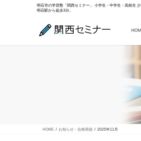
コ
ナ
明石市の学習塾「関西セミナー」 小学生・中学生・高校生 
ン
ビ
明石駅から徒歩3分。
テ
ゲ
ン
ー
HO
ツ
シ
に
ョ
移
ン
動
に
移
動
HOME
お知らせ・合格実績
2025年11月