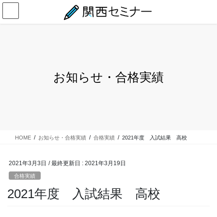
コ
ナ
ン
ビ
テ
ゲ
ン
ー
ツ
シ
に
ョ
移
ン
お知らせ・合格実績
動
に
移
動
HOME
お知らせ・合格実績
合格実績
2021年度 入試結果 高校
2021年3月3日
/ 最終更新日 :
2021年3月19日
合格実績
2021年度 入試結果 高校