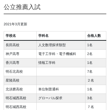
公立推薦入試
2021年3月更新
学校名
学科名
合格人数
長田高校
人文数理探求類型
1名
神戸高専
電子工学科・電子機械科
2名
香川高専
情報工学科
1名
明石北高校
7名
星陵高校
２名
北須磨高校
単位制普通科
1名
明石城西高校
グローバル探求
3名
明石城西高校
７名