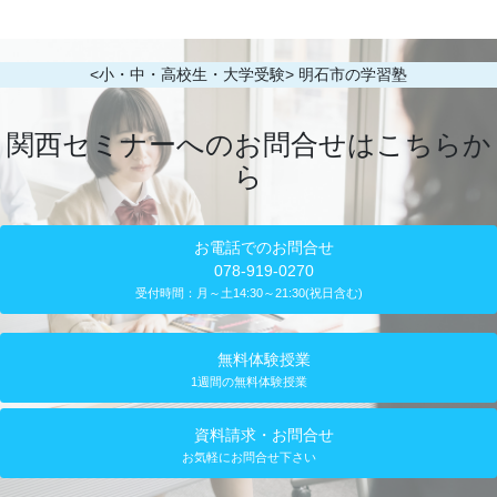
<小・中・高校生・大学受験> 明石市の学習塾
関西セミナーへのお問合せはこちらか
ら
お電話でのお問合せ
078-919-0270
受付時間：月～土14:30～21:30(祝日含む)
無料体験授業
1週間の無料体験授業
資料請求・お問合せ
お気軽にお問合せ下さい