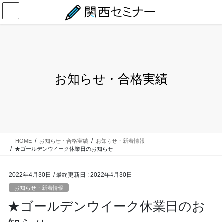
コ
ナ
ン
ビ
テ
ゲ
ン
ー
ツ
シ
に
ョ
移
ン
お知らせ・合格実績
動
に
移
動
HOME
お知らせ・合格実績
お知らせ・新着情報
★ゴールデンウイーク休業日のお知らせ
2022年4月30日
/ 最終更新日 :
2022年4月30日
お知らせ・新着情報
★ゴールデンウイーク休業日のお